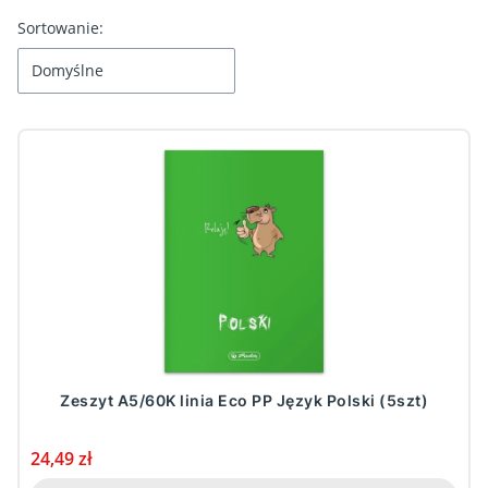
Lista produktów
Sortowanie:
Domyślne
Zeszyt A5/60K linia Eco PP Język Polski (5szt)
Cena
24,49 zł