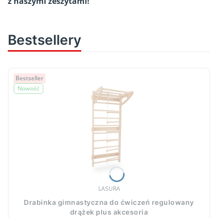
z naszymi zeszytami!
Bestsellery
Bestseller
Nowość
PRODUCENT
LASURA
Drabinka gimnastyczna do ćwiczeń regulowany
drążek plus akcesoria