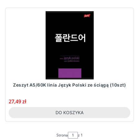
Zeszyt A5/60K linia Język Polski ze ściągą (10szt)
Cena
27,49 zł
DO KOSZYKA
Strona
z 1