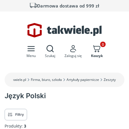
Darmowa dostawa od 999 zł
Otwórz wyszukiwarkę
Produkty w koszyk
Menu
Szukaj
Zaloguj się
Koszyk
takwiele.pl
Firma, biuro, szkoła
Artykuły papiernicze
Zeszyty
Język Polski
Filtry
Produkty:
3