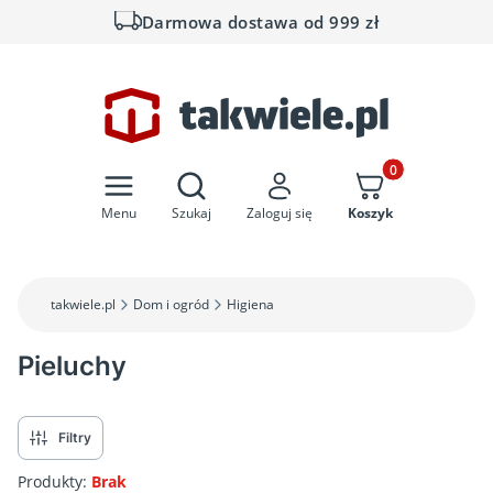
Darmowa dostawa od 999 zł
Otwórz wyszukiwarkę
Produkty w koszyk
Menu
Szukaj
Zaloguj się
Koszyk
takwiele.pl
Dom i ogród
Higiena
Pieluchy
Filtry
Produkty:
Brak