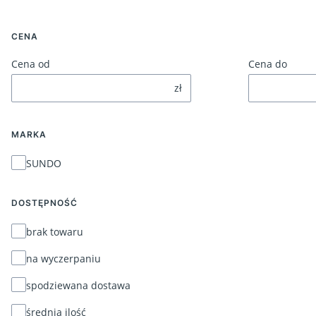
CENA
Cena od
Cena do
zł
MARKA
Marka
SUNDO
DOSTĘPNOŚĆ
Dostępność
brak towaru
na wyczerpaniu
spodziewana dostawa
średnia ilość