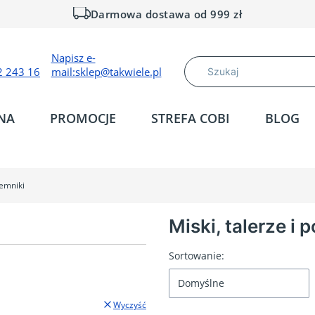
Darmowa dostawa od 999 zł
Napisz e-
2 243 16
mail:
sklep@takwiele.pl
NA
PROMOCJE
STREFA COBI
BLOG
jemniki
Miski, talerze i 
Lista produktów
Sortowanie:
Domyślne
Wyczyść