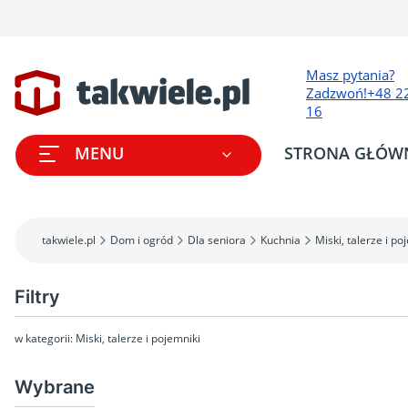
Masz pytania?
Zadzwoń!
+48 2
16
MENU
STRONA GŁÓW
takwiele.pl
Dom i ogród
Dla seniora
Kuchnia
Miski, talerze i po
Filtry
w kategorii: Miski, talerze i pojemniki
Wybrane