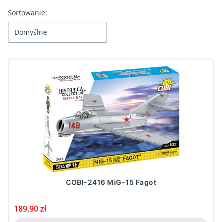
Lista produktów
Sortowanie:
Domyślne
COBI-2416 MiG-15 Fagot
Cena
189,90 zł