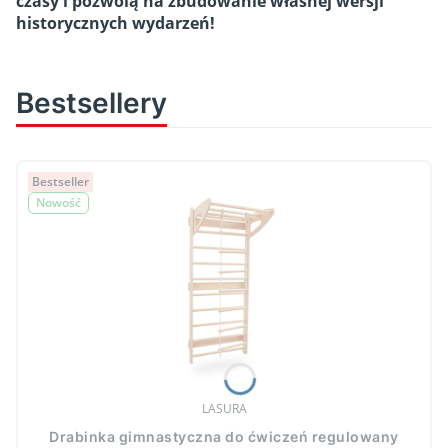
czasy i pozwolą na zbudowanie własnej wersji
historycznych wydarzeń!
Bestsellery
Bestseller
Nowość
PRODUCENT
LASURA
Drabinka gimnastyczna do ćwiczeń regulowany