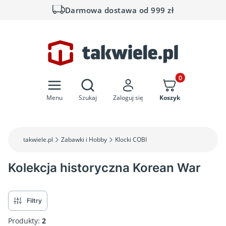
Darmowa dostawa od 999 zł
Otwórz wyszukiwarkę
Produkty w koszyk
Menu
Szukaj
Zaloguj się
Koszyk
takwiele.pl
Zabawki i Hobby
Klocki COBI
Kolekcja historyczna Korean War
Filtry
Produkty:
2