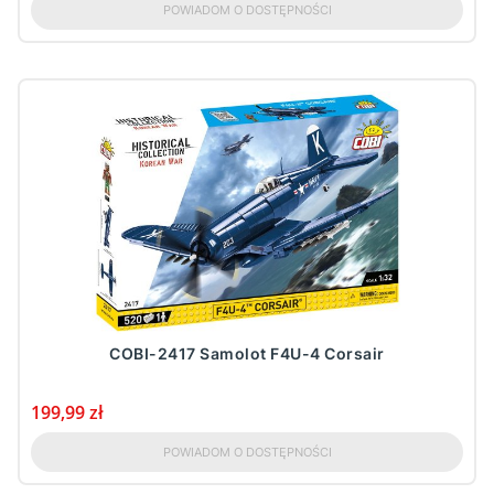
POWIADOM O DOSTĘPNOŚCI
COBI-2417 Samolot F4U-4 Corsair
Cena
199,99 zł
POWIADOM O DOSTĘPNOŚCI