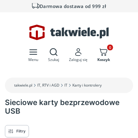
Darmowa dostawa od 999 zł
Otwórz wyszukiwarkę
Produkty w koszyk
Menu
Szukaj
Zaloguj się
Koszyk
takwiele.pl
IT, RTV i AGD
IT
Karty i kontrolery
Sieciowe karty bezprzewodowe
USB
Filtry