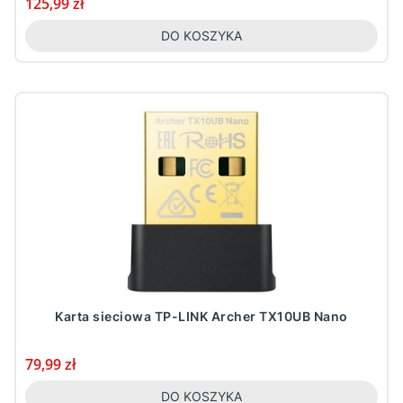
Cena
125,99 zł
DO KOSZYKA
Karta sieciowa TP-LINK Archer TX10UB Nano
Cena
79,99 zł
DO KOSZYKA