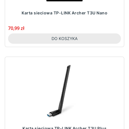
Karta sieciowa TP-LINK Archer T3U Nano
Cena
70,99 zł
DO KOSZYKA
Karta sieciowa TP-LINK Archer T3U Plus