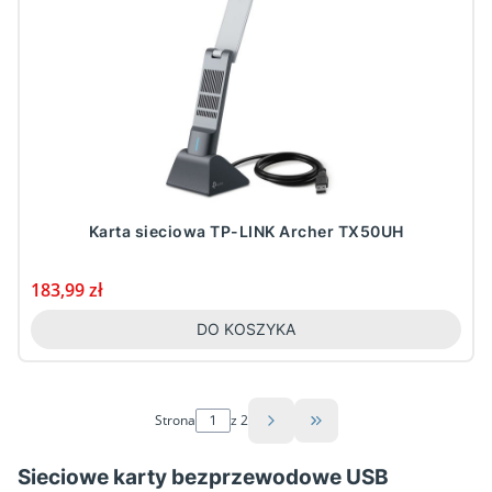
Karta sieciowa TP-LINK Archer TX50UH
Cena
183,99 zł
DO KOSZYKA
Strona
z 2
Przejdź do ostatniej st
Sieciowe karty bezprzewodowe USB