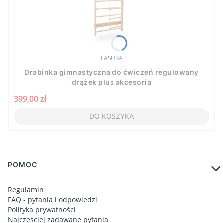
PRODUCENT
LASURA
Drabinka gimnastyczna do ćwiczeń regulowany
drążek plus akcesoria
Cena
399,00 zł
DO KOSZYKA
Linki w stopce
POMOC
Regulamin
FAQ - pytania i odpowiedzi
Polityka prywatności
Najczęściej zadawane pytania