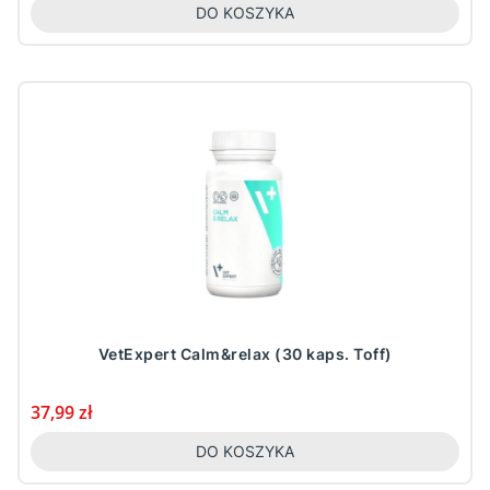
DO KOSZYKA
VetExpert Calm&relax (30 kaps. Toff)
Cena
37,99 zł
DO KOSZYKA