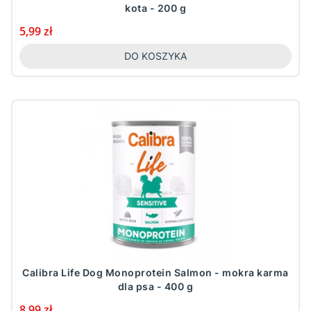
kota - 200 g
Cena
5,99 zł
DO KOSZYKA
Calibra Life Dog Monoprotein Salmon - mokra karma
dla psa - 400 g
Cena
8,99 zł