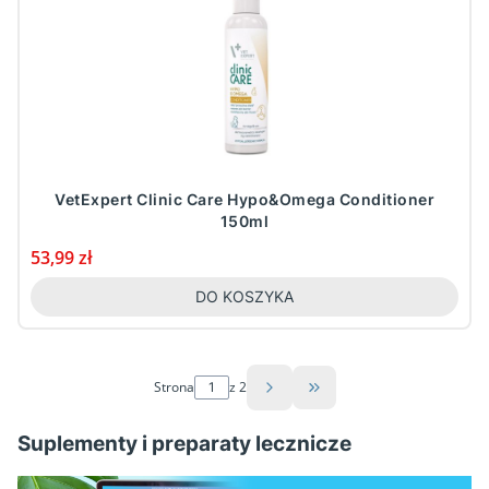
VetExpert Clinic Care Hypo&Omega Conditioner
150ml
Cena
53,99 zł
DO KOSZYKA
Strona
z 2
Przejdź do ostatniej st
Suplementy i preparaty lecznicze