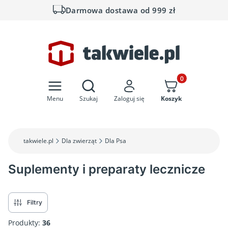
Darmowa dostawa od 999 zł
Otwórz wyszukiwarkę
Produkty w koszyk
Menu
Szukaj
Zaloguj się
Koszyk
takwiele.pl
Dla zwierząt
Dla Psa
Suplementy i preparaty lecznicze
Filtry
Produkty:
36