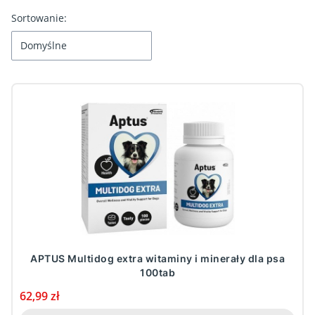
Lista produktów
Sortowanie:
Domyślne
APTUS Multidog extra witaminy i minerały dla psa
100tab
Cena
62,99 zł